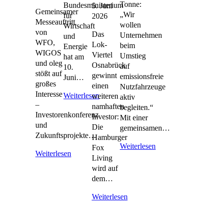
Tonne:
Bundesministerium
5. Juni
Gemeinsamer
„Wir
für
2026
Messeauftritt
wollen
Wirtschaft
von
Das
Unternehmen
und
WFO,
Lok-
beim
Energie
WIGOS
Viertel
Umstieg
hat am
und oleg
Osnabrück
auf
10.
stößt auf
gewinnt
emissionsfreie
Juni…
großes
einen
Nutzfahrzeuge
Interesse
Weiterlesen
weiteren
aktiv
–
namhaften
begleiten.“
Investorenkonferenz
Investor:
Mit einer
und
Die
gemeinsamen…
Zukunftsprojekte…
Hamburger
Weiterlesen
Fox
Weiterlesen
Living
wird auf
dem…
Weiterlesen