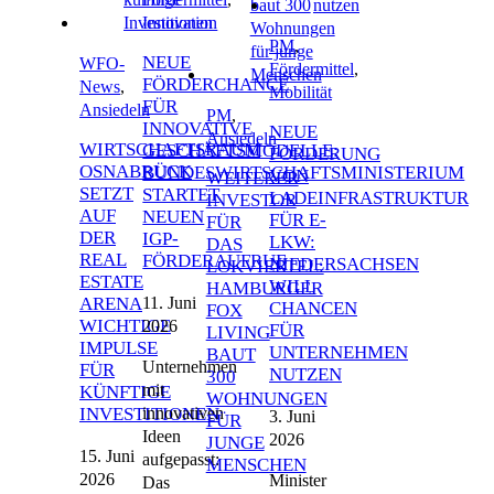
Innovation
PM
,
NEUE
WFO-
Fördermittel
,
FÖRDERCHANCE
News
,
Mobilität
FÜR
Ansiedeln
PM
,
INNOVATIVE
NEUE
Ansiedeln
WIRTSCHAFTSRAUM
GESCHÄFTSMODELLE:
FÖRDERUNG
OSNABRÜCK
BUNDESWIRTSCHAFTSMINISTERIUM
VON
WEITERER
SETZT
STARTET
LADEINFRASTRUKTUR
INVESTOR
AUF
NEUEN
FÜR E-
FÜR
DER
IGP-
LKW:
DAS
REAL
FÖRDERAUFRUF
NIEDERSACHSEN
LOKVIERTEL:
ESTATE
WILL
HAMBURGER
11. Juni
ARENA
CHANCEN
FOX
WICHTIGE
2026
FÜR
LIVING
IMPULSE
UNTERNEHMEN
BAUT
Unternehmen
FÜR
NUTZEN
300
mit
KÜNFTIGE
WOHNUNGEN
innovativen
INVESTITIONEN
3. Juni
FÜR
Ideen
2026
JUNGE
15. Juni
aufgepasst:
MENSCHEN
2026
Minister
Das