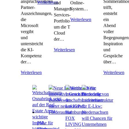
anspruchsvollsten
Sommeratmos
Weiterlesen
und
Online-
Partner-
trifft,
Managed-
System…
Auszeichnungen,
entsteht
Services-
die
ein
Weiterlesen
Portfolio
Microsoft
Abend
um die T
vergibt
voller
Cloud
und
Begegnungen
der…
unterstreicht
Inspiration
die KI-
und
Weiterlesen
Kompetenz
Gespräche
der…
über…
Weiterlesen
Weiterlesen
PM
,
Fördermittel
,