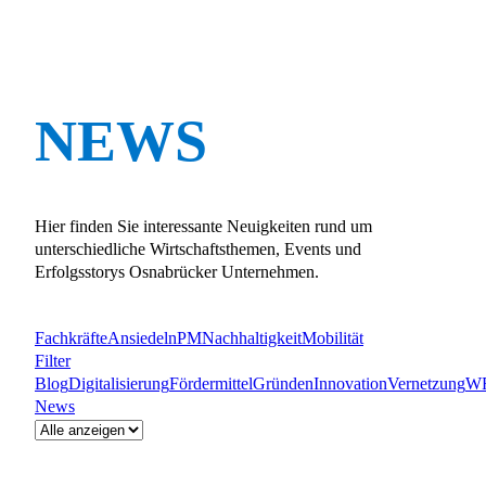
NEWS
Hier finden Sie interessante Neuigkeiten rund um
unterschiedliche Wirtschaftsthemen, Events und
Erfolgsstorys Osnabrücker Unternehmen.
Fachkräfte
Ansiedeln
PM
Nachhaltigkeit
Mobilität
Filter
Blog
Digitalisierung
Fördermittel
Gründen
Innovation
Vernetzung
W
News