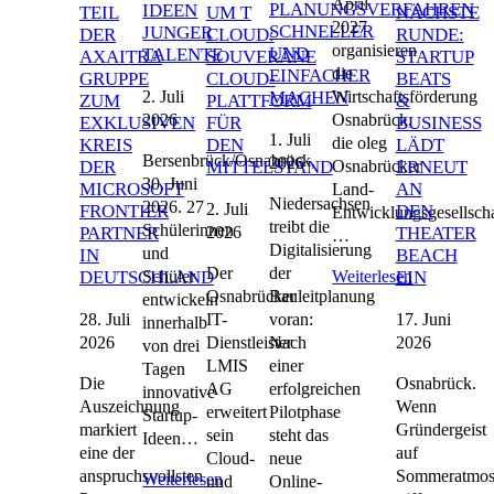
April
PLANUNGSVERFAHREN
IDEEN
TEIL
UM T
NÄCHSTE
2027
SCHNELLER
JUNGER
DER
CLOUD:
RUNDE:
organisieren
UND
TALENTE
AXAITRA
SOUVERÄNE
STARTUP
die
EINFACHER
GRUPPE
CLOUD-
BEATS
2. Juli
Wirtschaftsförderung
MACHEN
ZUM
PLATTFORM
&
2026
Osnabrück,
EXKLUSIVEN
FÜR
BUSINESS
1. Juli
die oleg
KREIS
DEN
LÄDT
Bersenbrück/Osnabrück,
2026
Osnabrücker
DER
MITTELSTAND
ERNEUT
30. Juni
MICROSOFT
AN
Land-
Niedersachsen
2026. 27
2. Juli
FRONTIER
DEN
Entwicklungsgesellscha
treibt die
Schülerinnen
2026
PARTNER
THEATER
…
Digitalisierung
und
IN
BEACH
Der
der
Schüler
Weiterlesen
DEUTSCHLAND
EIN
Osnabrücker
Bauleitplanung
entwickeln
28. Juli
17. Juni
IT-
voran:
innerhalb
2026
2026
Dienstleister
Nach
von drei
LMIS
einer
Tagen
Die
Osnabrück.
AG
erfolgreichen
innovative
Auszeichnung
Wenn
erweitert
Pilotphase
Startup-
markiert
Gründergeist
sein
steht das
Ideen…
eine der
auf
Cloud-
neue
anspruchsvollsten
Sommeratmos
Weiterlesen
und
Online-