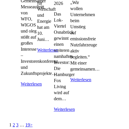
Gemeinsamer
„Wir
für
2026
Messeauftritt
wollen
Wirtschaft
von
Das
Unternehmen
und
WFO,
Lok-
beim
Energie
WIGOS
Viertel
Umstieg
hat am
und oleg
Osnabrück
auf
10.
stößt auf
gewinnt
emissionsfreie
Juni…
großes
einen
Nutzfahrzeuge
Interesse
Weiterlesen
weiteren
aktiv
–
namhaften
begleiten.“
Investorenkonferenz
Investor:
Mit einer
und
Die
gemeinsamen…
Zukunftsprojekte…
Hamburger
Weiterlesen
Fox
Weiterlesen
Living
wird auf
dem…
Weiterlesen
1
2
3
…
19
>