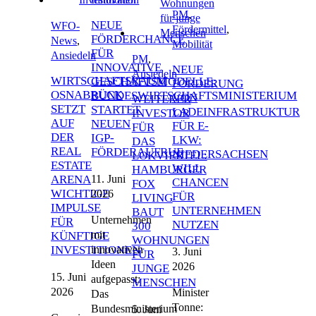
PM
,
NEUE
WFO-
Fördermittel
,
FÖRDERCHANCE
News
,
Mobilität
FÜR
Ansiedeln
PM
,
INNOVATIVE
NEUE
Ansiedeln
WIRTSCHAFTSRAUM
GESCHÄFTSMODELLE:
FÖRDERUNG
OSNABRÜCK
BUNDESWIRTSCHAFTSMINISTERIUM
VON
WEITERER
SETZT
STARTET
LADEINFRASTRUKTUR
INVESTOR
AUF
NEUEN
FÜR E-
FÜR
DER
IGP-
LKW:
DAS
REAL
FÖRDERAUFRUF
NIEDERSACHSEN
LOKVIERTEL:
ESTATE
WILL
HAMBURGER
11. Juni
ARENA
CHANCEN
FOX
WICHTIGE
2026
FÜR
LIVING
IMPULSE
UNTERNEHMEN
BAUT
Unternehmen
FÜR
NUTZEN
300
mit
KÜNFTIGE
WOHNUNGEN
innovativen
INVESTITIONEN
3. Juni
FÜR
Ideen
2026
JUNGE
15. Juni
aufgepasst:
MENSCHEN
2026
Minister
Das
Tonne:
Bundesministerium
5. Juni