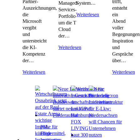
Partner-
trifft,
Managed-
System…
Auszeichnungen,
entsteht
Services-
die
ein
Weiterlesen
Portfolio
Microsoft
Abend
um die T
vergibt
voller
Cloud
und
Begegnungen
der…
unterstreicht
Inspiration
die KI-
und
Weiterlesen
Kompetenz
Gespräche
der…
über…
Weiterlesen
Weiterlesen
PM
,
Fördermittel
,
Innovation