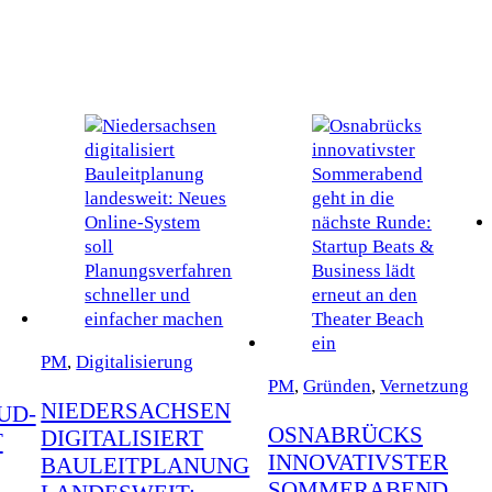
PM
,
Digitalisierung
PM
,
Gründen
,
Vernetzung
NIEDERSACHSEN
UD-
OSNABRÜCKS
DIGITALISIERT
T
INNOVATIVSTER
BAULEITPLANUNG
SOMMERABEND