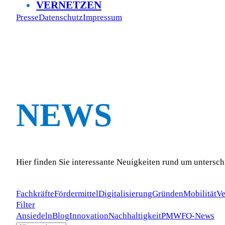
VERNETZEN
Presse
Datenschutz
Impressum
NEWS
Hier finden Sie interessante Neuigkeiten rund um untersc
Fachkräfte
Fördermittel
Digitalisierung
Gründen
Mobilität
Ve
Filter
Ansiedeln
Blog
Innovation
Nachhaltigkeit
PM
WFO-News