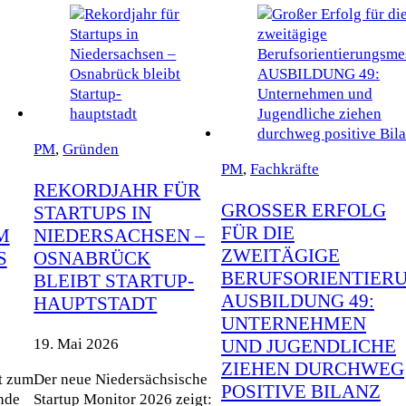
PM
,
Gründen
PM
,
Fachkräfte
REKORDJAHR FÜR
GROSSER ERFOLG F
STARTUPS IN
ÜR DIE Z
M
NIEDERSACHSEN –
WEITÄGIGE B
S
OSNABRÜCK
ERUFSORIENTIERUN
BLEIBT STARTUP-
USBILDUNG 49: U
HAUPTSTADT
NTERNEHMEN U
ND JUGENDLICHE Z
19. Mai 2026
IEHEN DURCHWEG P
t zum
Der neue Niedersächsische
OSITIVE BILANZ
nde
Startup Monitor 2026 zeigt: