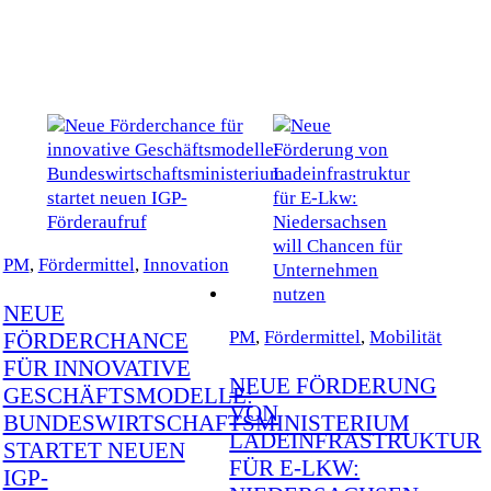
PM
,
Fördermittel
,
Innovation
NEUE
PM
,
Fördermittel
,
Mobilität
FÖRDERCHANCE
FÜR INNOVATIVE
NEUE FÖRDERUNG
GESCHÄFTSMODELLE:
VON
BUNDESWIRTSCHAFTSMINISTERIUM
LADEINFRASTRUKTUR
STARTET NEUEN
FÜR E-LKW:
IGP-