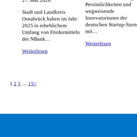
27. Mai 2026
Persönlichkeiten und
wegweisende
Stadt und Landkreis
Innovatorinnen der
Osnabrück haben im Jahr
deutschen Startup-Szen
2025 in erheblichem
mit…
Umfang von Fördermitteln
der NBank…
Weiterlesen
Weiterlesen
1
2
3
…
15
>