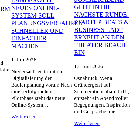
LANDESWEIT:
GEHT IN DIE
NEUES ONLINE-
ORM
NÄCHSTE RUNDE:
SYSTEM SOLL
STARTUP BEATS &
PLANUNGSVERFAHREN
BUSINESS LÄDT
SCHNELLER UND
ERNEUT AN DEN
EINFACHER
THEATER BEACH
MACHEN
EIN
1. Juli 2026
nd
17. Juni 2026
folio
Niedersachsen treibt die
Digitalisierung der
Osnabrück. Wenn
Bauleitplanung voran: Nach
Gründergeist auf
einer erfolgreichen
Sommeratmosphäre trifft,
Pilotphase steht das neue
entsteht ein Abend voller
Online-System…
Begegnungen, Inspiration
und Gespräche über…
Weiterlesen
Weiterlesen