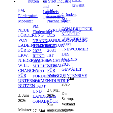
PM
,
PM
,
Gründen
,
Fördermittel
,
Innovation
,
PM
Mobilität
Nachhaltigkeit
PM
,
OSNABRÜCKER
NEUE
VERLÄNGERUNG
Fördermittel
STARTUP
FÖRDERUNG
DES
„DROIDRUN“
VON
BANDLASTPRINZIPS
NBANK
ZUM
LADEINFRASTRUKTUR
BIS
BEWILLIGT
„NEWCOMER
FÜR E-
2031
2025
DES
LKW:
IST
RUND
JAHRES
NIEDERSACHSEN
WICHTIGES
88,8
2026“
WILL
SIGNAL
MILLIONEN
GEWÄHLT
CHANCEN
FÜR
EURO
FÜR
ENERGIEINTENSIVE
FÖRDERUNG
22. Mai
UNTERNEHMEN
INDUSTRIE
FÜR
2026
NUTZEN
STADT
27. Mai
UND
Der
3. Juni
2026
LANDKREIS
Startup-
2026
OSNABRÜCK
Verband
Zur
hat zum
Minister
angekündigten
27. Mai