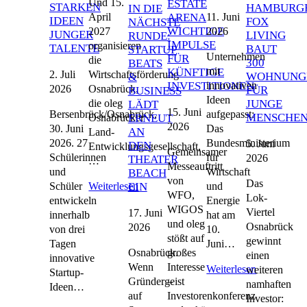
Und 15.
ESTATE
STARKEN
HAMBURG
IN DIE
11. Juni
April
ARENA
IDEEN
FOX
NÄCHSTE
WICHTIGE
2026
2027
JUNGER
LIVING
RUNDE:
IMPULSE
organisieren
TALENTE
BAUT
STARTUP
Unternehmen
FÜR
die
300
BEATS
mit
KÜNFTIGE
2. Juli
Wirtschaftsförderung
WOHNUNG
&
innovativen
INVESTITIONEN
2026
Osnabrück,
FÜR
BUSINESS
Ideen
die oleg
JUNGE
LÄDT
15. Juni
Bersenbrück/Osnabrück,
aufgepasst:
MENSCHE
Osnabrücker
ERNEUT
2026
30. Juni
Das
AN
Land-
2026. 27
Bundesministerium
5. Juni
DEN
Entwicklungsgesellschaft,
Gemeinsamer
Schülerinnen
für
2026
THEATER
…
Messeauftritt
und
Wirtschaft
BEACH
von
Das
Schüler
und
Weiterlesen
EIN
WFO,
Lok-
entwickeln
Energie
WIGOS
Viertel
17. Juni
innerhalb
hat am
und oleg
Osnabrück
2026
von drei
10.
stößt auf
gewinnt
Tagen
Juni…
Osnabrück.
großes
einen
innovative
Wenn
Interesse
Weiterlesen
weiteren
Startup-
Gründergeist
–
namhaften
Ideen…
auf
Investorenkonferenz
Investor: