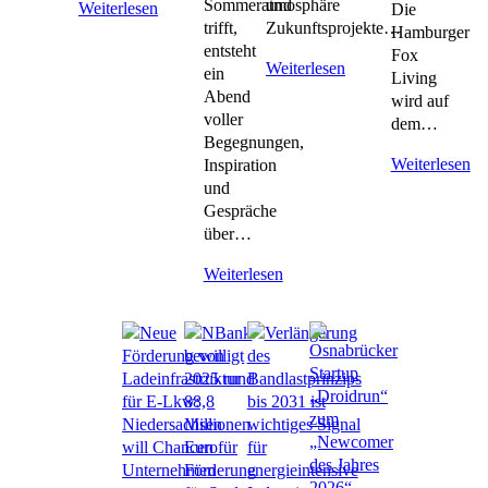
Sommeratmosphäre
und
Weiterlesen
Die
trifft,
Zukunftsprojekte…
Hamburger
entsteht
Fox
Weiterlesen
ein
Living
Abend
wird auf
voller
dem…
Begegnungen,
Weiterlesen
Inspiration
und
Gespräche
über…
Weiterlesen