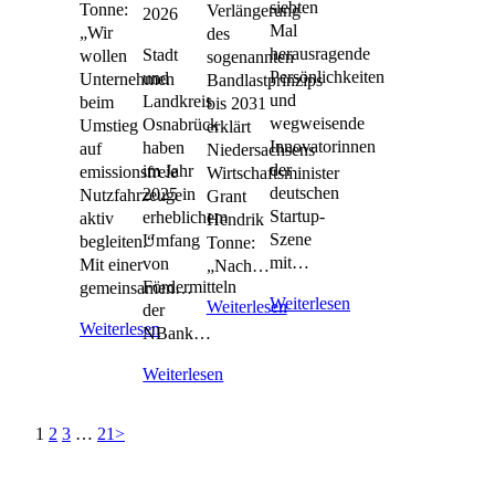
siebten
Tonne:
Verlängerung
2026
Mal
„Wir
des
herausragende
Stadt
wollen
sogenannten
Persönlichkeiten
und
Unternehmen
Bandlastprinzips
und
Landkreis
beim
bis 2031
wegweisende
Osnabrück
Umstieg
erklärt
Innovatorinnen
haben
auf
Niedersachsens
der
im Jahr
emissionsfreie
Wirtschaftsminister
deutschen
2025 in
Nutzfahrzeuge
Grant
Startup-
erheblichem
aktiv
Hendrik
Szene
Umfang
begleiten.“
Tonne:
mit…
von
Mit einer
„Nach…
Fördermitteln
gemeinsamen…
Weiterlesen
Weiterlesen
der
Weiterlesen
NBank…
Weiterlesen
1
2
3
…
21
>