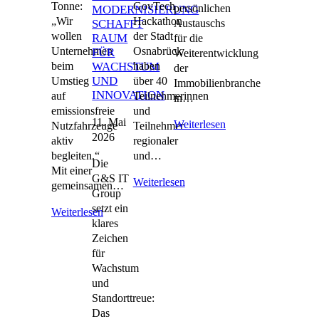
Tonne:
GovTech
persönlichen
MODERNISIERUNG
„Wir
Hackathon
Austauschs
SCHAFFT
wollen
der Stadt
RAUM
für die
Unternehmen
Osnabrück
FÜR
Weiterentwicklung
beim
haben
WACHSTUM
der
UND
Umstieg
über 40
Immobilienbranche
INNOVATION
auf
Teilnehmerinnen
in…
emissionsfreie
und
11. Mai
Weiterlesen
Nutzfahrzeuge
Teilnehmer
2026
aktiv
regionaler
begleiten.“
und…
Die
Mit einer
G&S IT
Weiterlesen
gemeinsamen…
Group
setzt ein
Weiterlesen
klares
Zeichen
für
Wachstum
und
Standorttreue:
Das