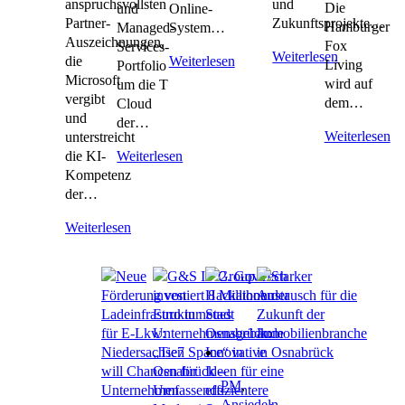
anspruchsvollsten
und
Die
und
Online-
Partner-
Zukunftsprojekte…
Hamburger
Managed-
System…
Auszeichnungen,
Fox
Services-
Weiterlesen
die
Weiterlesen
Living
Portfolio
Microsoft
wird auf
um die T
vergibt
dem…
Cloud
und
der…
Weiterlesen
unterstreicht
die KI-
Weiterlesen
Kompetenz
der…
Weiterlesen
PM
,
Ansiedeln
,