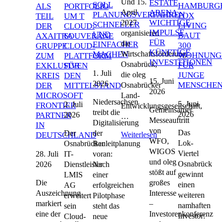
Und 15.
ESTATE
SOLL
HAMBURG
ALS
PORTFOLIO
April
ARENA
PLANUNGSVERFAHREN
FOX
TEIL
UM T
WICHTIGE
2027
SCHNELLER
LIVING
DER
CLOUD:
IMPULSE
organisieren
UND
BAUT
AXAITRA
SOUVERÄNE
FÜR
die
EINFACHER
300
GRUPPE
CLOUD-
KÜNFTIGE
Wirtschaftsförderung
MACHEN
WOHNUNG
ZUM
PLATTFORM
INVESTITIONEN
Osnabrück,
FÜR
EXKLUSIVEN
FÜR
1. Juli
die oleg
JUNGE
KREIS
DEN
15. Juni
2026
MENSCHE
Osnabrücker
DER
MITTELSTAND
2026
MICROSOFT
Land-
Niedersachsen
5. Juni
2. Juli
FRONTIER
Entwicklungsgesellschaft,
Gemeinsamer
treibt die
2026
2026
PARTNER
…
Messeauftritt
Digitalisierung
IN
von
Das
Der
der
Weiterlesen
DEUTSCHLAND
WFO,
Lok-
Osnabrücker
Bauleitplanung
WIGOS
Viertel
28. Juli
IT-
voran:
und oleg
Osnabrück
2026
Dienstleister
Nach
stößt auf
gewinnt
LMIS
einer
Die
großes
einen
AG
erfolgreichen
Auszeichnung
Interesse
weiteren
erweitert
Pilotphase
markiert
–
namhaften
sein
steht das
eine der
Investorenkonferenz
Investor:
Cloud-
neue