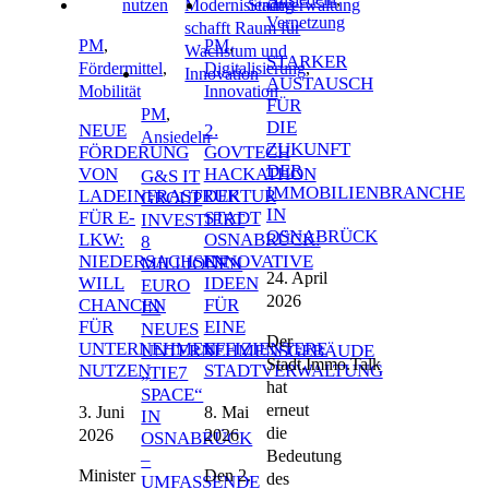
Vernetzung
PM
,
PM
,
STARKER
Fördermittel
,
Digitalisierung
,
AUSTAUSCH
Mobilität
Innovation
FÜR
PM
,
DIE
NEUE
2.
Ansiedeln
ZUKUNFT
FÖRDERUNG
GOVTECH
DER
VON
HACKATHON
G&S IT
IMMOBILIENBRANCHE
LADEINFRASTRUKTUR
DER
GROUP
IN
FÜR E-
STADT
INVESTIERT
OSNABRÜCK
LKW:
OSNABRÜCK:
8
NIEDERSACHSEN
INNOVATIVE
MILLIONEN
24. April
WILL
IDEEN
EURO
2026
CHANCEN
FÜR
IN
FÜR
EINE
NEUES
Der
UNTERNEHMEN
EFFIZIENTERE
UNTERNEHMENSGEBÄUDE
Stadt.Immo.Talk
NUTZEN
STADTVERWALTUNG
„TIE7
hat
SPACE“
erneut
3. Juni
8. Mai
IN
die
2026
2026
OSNABRÜCK
Bedeutung
–
Minister
Den 2.
des
UMFASSENDE