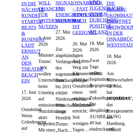
ND J
WILL
SIGNAL
OSNABRÜCK
DIE
IN DIE
UGENDLICHE Z
CHANCEN
FÜR
– FAST
REGION:
NÄCHSTE
IEHEN D
FÜR
ENERGIEINTENSIVE
JEDES
1KOMMA5
RUNDE:
URCHWEG P
UNTERNEHMEN
INDUSTRIE
DACH
ERÖFFNET
STARTUP
OSITIVE B
NUTZEN
IST
SHOWROO
BEATS
ILANZ
27. Mai
GEEIGNET
IN DER
&
3. Juni
2026
OSNABRÜ
BUSINESS
18. Mai
26. Mai
2026
WESTSTAD
LÄDT
Zur
2026
2026
ERNEUT
Minister
angekündigten
18. Mai
AN
Zwei
Auf dem
Tonne:
Verlängerung
2026
DEN
Tage
Weg zur
„Wir
des
THEATER
voller
Klimaneutralität
Am
wollen
sogenannten
BEACH
Inspiration,
2040 hat
Mittwochaben
Unternehmen
Bandlastprinzips
EIN
Begegnungen
Osnabrück
13. Mai,
beim
bis 2031
und
17. Juni
einen
hat
Umstieg
erklärt
Zukunftsperspektiven:
2026
wichtigen
1KOMMA5°
auf
Niedersachsens
Die
Meilenstein
das
emissionsfreie
Wirtschaftsminister
Osnabrück.
diesjährige
erreicht:
Energieunter
Nutzfahrzeuge
Grant
Wenn
AUSBILDUNG
Seit
aus
aktiv
Hendrik
Gründergeist
49 hat
wenigen
Hamburg,
begleiten.“
Tonne:
auf
eindrucksvoll
Tagen…
offiziell
Mit einer
„Nach…