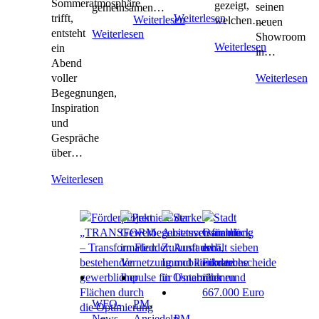
Sommeratmosphäre
gezeigt,
seinen
gemeinsamen…
trifft,
Weiterlesen
Weiterlesen
welchen…
neuen
entsteht
Weiterlesen
Showroom
Weiterlesen
ein
in…
Abend
voller
Weiterlesen
Begegnungen,
Inspiration
und
Gespräche
über…
Weiterlesen
WFO-
PM
,
News
,
Ansiedeln
PM
,
,