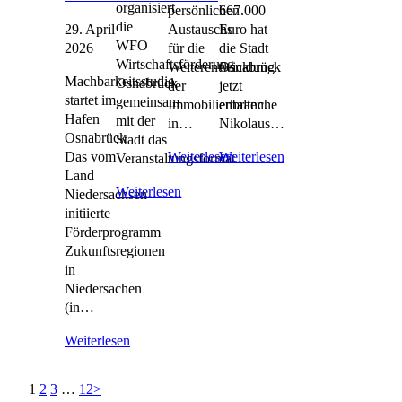
organisiert
persönlichen
667.000
die
29. April
Austauschs
Euro hat
WFO
2026
für die
die Stadt
Wirtschaftsförderung
Weiterentwicklung
Osnabrück
Machbarkeitsstudie
Osnabrück
der
jetzt
startet im
gemeinsam
Immobilienbranche
erhalten.
Hafen
mit der
in…
Nikolaus…
Osnabrück
Stadt das
Das vom
Weiterlesen
Weiterlesen
Veranstaltungsformat…
Land
Weiterlesen
Niedersachsen
initiierte
Förderprogramm
Zukunftsregionen
in
Niedersachen
(in…
Weiterlesen
1
2
3
…
12
>