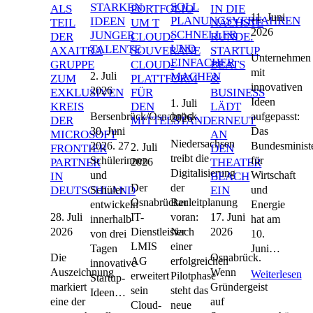
SOLL
STARKEN
ALS
PORTFOLIO
IN DIE
11. Juni
PLANUNGSVERFAHREN
IDEEN
TEIL
UM T
NÄCHSTE
2026
SCHNELLER
JUNGER
DER
CLOUD:
RUNDE:
UND
TALENTE
AXAITRA
SOUVERÄNE
STARTUP
Unternehmen
EINFACHER
GRUPPE
CLOUD-
BEATS
mit
2. Juli
MACHEN
ZUM
PLATTFORM
&
innovativen
2026
EXKLUSIVEN
FÜR
BUSINESS
Ideen
1. Juli
KREIS
DEN
LÄDT
Bersenbrück/Osnabrück,
aufgepasst:
2026
DER
MITTELSTAND
ERNEUT
30. Juni
Das
MICROSOFT
AN
Niedersachsen
2026. 27
Bundesminist
2. Juli
FRONTIER
DEN
treibt die
Schülerinnen
für
2026
PARTNER
THEATER
Digitalisierung
und
Wirtschaft
IN
BEACH
Der
der
Schüler
und
DEUTSCHLAND
EIN
Osnabrücker
Bauleitplanung
entwickeln
Energie
28. Juli
17. Juni
IT-
voran:
innerhalb
hat am
2026
2026
Dienstleister
Nach
von drei
10.
LMIS
einer
Tagen
Juni…
Die
Osnabrück.
AG
erfolgreichen
innovative
Auszeichnung
Wenn
Weiterlesen
erweitert
Pilotphase
Startup-
markiert
Gründergeist
sein
steht das
Ideen…
eine der
auf
Cloud-
neue