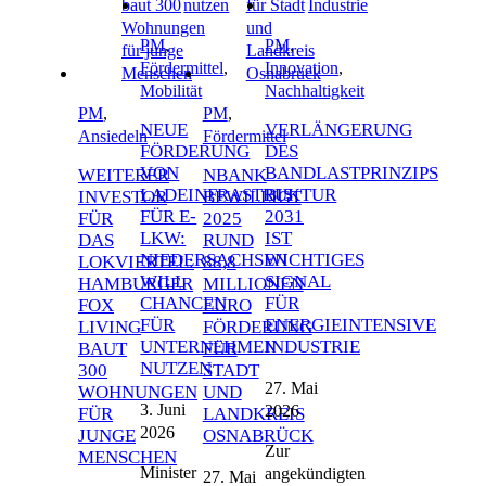
PM
,
PM
,
Fördermittel
,
Innovation
,
Mobilität
Nachhaltigkeit
PM
,
PM
,
NEUE
VERLÄNGERUNG
Ansiedeln
Fördermittel
FÖRDERUNG
DES
VON
BANDLASTPRINZIPS
WEITERER
NBANK
LADEINFRASTRUKTUR
BIS
INVESTOR
BEWILLIGT
FÜR E-
2031
FÜR
2025
LKW:
IST
DAS
RUND
NIEDERSACHSEN
WICHTIGES
LOKVIERTEL:
88,8
WILL
SIGNAL
HAMBURGER
MILLIONEN
CHANCEN
FÜR
FOX
EURO
FÜR
ENERGIEINTENSIVE
LIVING
FÖRDERUNG
UNTERNEHMEN
INDUSTRIE
BAUT
FÜR
NUTZEN
300
STADT
27. Mai
WOHNUNGEN
UND
3. Juni
2026
FÜR
LANDKREIS
2026
JUNGE
OSNABRÜCK
Zur
MENSCHEN
Minister
angekündigten
27. Mai