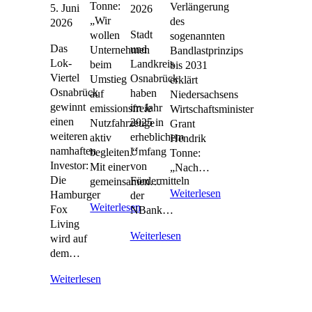
Tonne:
Verlängerung
5. Juni
2026
„Wir
des
2026
Stadt
wollen
sogenannten
Das
und
Unternehmen
Bandlastprinzips
Lok-
Landkreis
beim
bis 2031
Viertel
Osnabrück
Umstieg
erklärt
Osnabrück
haben
auf
Niedersachsens
gewinnt
im Jahr
emissionsfreie
Wirtschaftsminister
einen
2025 in
Nutzfahrzeuge
Grant
weiteren
erheblichem
aktiv
Hendrik
namhaften
Umfang
begleiten.“
Tonne:
Investor:
von
Mit einer
„Nach…
Die
Fördermitteln
gemeinsamen…
Weiterlesen
Hamburger
der
Weiterlesen
Fox
NBank…
Living
Weiterlesen
wird auf
dem…
Weiterlesen