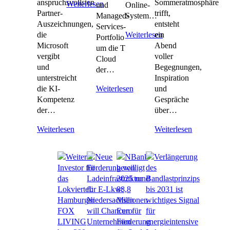
anspruchsvollsten
Sommeratmosphäre
Weiterlesen
und
Online-
Partner-
trifft,
Managed-
System…
Auszeichnungen,
entsteht
Services-
die
ein
Weiterlesen
Portfolio
Microsoft
Abend
um die T
vergibt
voller
Cloud
und
Begegnungen,
der…
unterstreicht
Inspiration
die KI-
und
Weiterlesen
Kompetenz
Gespräche
der…
über…
Weiterlesen
Weiterlesen