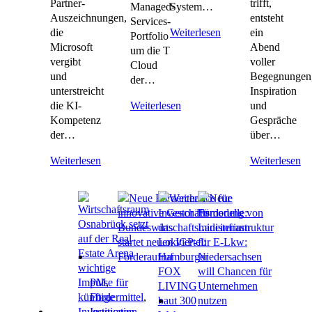
Partner-
trifft,
Managed-
System…
Auszeichnungen,
entsteht
Services-
die
ein
Weiterlesen
Portfolio
Microsoft
Abend
um die T
vergibt
voller
Cloud
und
Begegnungen
der…
unterstreicht
Inspiration
die KI-
und
Weiterlesen
Kompetenz
Gespräche
der…
über…
Weiterlesen
Weiterlesen
PM
,
Fördermittel
,
Innovation