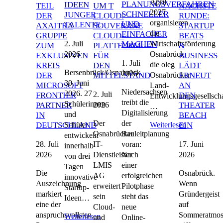
April
PLANUNGSVERFAHREN
IDEEN
TEIL
UM T
NÄCHSTE
2027
SCHNELLER
JUNGER
DER
CLOUD:
RUNDE:
organisieren
UND
TALENTE
AXAITRA
SOUVERÄNE
STARTUP
die
EINFACHER
GRUPPE
CLOUD-
BEATS
2. Juli
Wirtschaftsförderung
MACHEN
ZUM
PLATTFORM
&
2026
Osnabrück,
EXKLUSIVEN
FÜR
BUSINESS
1. Juli
die oleg
KREIS
DEN
LÄDT
Bersenbrück/Osnabrück,
2026
Osnabrücker
DER
MITTELSTAND
ERNEUT
30. Juni
MICROSOFT
AN
Land-
Niedersachsen
2026. 27
2. Juli
FRONTIER
DEN
Entwicklungsgesellscha
treibt die
Schülerinnen
2026
PARTNER
THEATER
…
Digitalisierung
und
IN
BEACH
Der
der
Schüler
Weiterlesen
DEUTSCHLAND
EIN
Osnabrücker
Bauleitplanung
entwickeln
28. Juli
17. Juni
IT-
voran:
innerhalb
2026
2026
Dienstleister
Nach
von drei
LMIS
einer
Tagen
Die
Osnabrück.
AG
erfolgreichen
innovative
Auszeichnung
Wenn
erweitert
Pilotphase
Startup-
markiert
Gründergeist
sein
steht das
Ideen…
eine der
auf
Cloud-
neue
anspruchsvollsten
Sommeratmos
Weiterlesen
und
Online-