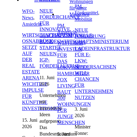
PM
,
NEUE
WFO-
Fördermittel
,
FÖRDERCHANCE
News
,
Mobilität
FÜR
Ansiedeln
PM
,
INNOVATIVE
NEUE
Ansiedeln
WIRTSCHAFTSRAUM
GESCHÄFTSMODELLE:
FÖRDERUNG
OSNABRÜCK
BUNDESWIRTSCHAFTSMINISTERIUM
VON
WEITERER
SETZT
STARTET
LADEINFRASTRUKTUR
INVESTOR
AUF
NEUEN
FÜR E-
FÜR
DER
IGP-
LKW:
DAS
REAL
FÖRDERAUFRUF
NIEDERSACHSEN
LOKVIERTEL:
ESTATE
WILL
HAMBURGER
11. Juni
ARENA
CHANCEN
FOX
WICHTIGE
2026
FÜR
LIVING
IMPULSE
UNTERNEHMEN
BAUT
Unternehmen
FÜR
NUTZEN
300
mit
KÜNFTIGE
WOHNUNGEN
innovativen
INVESTITIONEN
3. Juni
FÜR
Ideen
2026
JUNGE
15. Juni
aufgepasst:
MENSCHEN
2026
Minister
Das
Tonne:
Bundesministerium
5. Juni