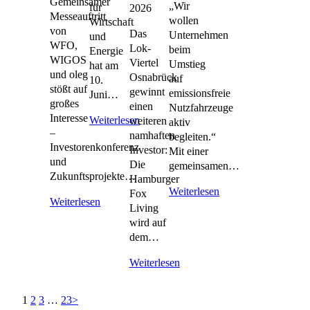
Gemeinsamer
„Wir
für
2026
Messeauftritt
wollen
Wirtschaft
von
Das
Unternehmen
und
WFO,
Lok-
beim
Energie
WIGOS
Viertel
Umstieg
hat am
und oleg
Osnabrück
auf
10.
stößt auf
gewinnt
emissionsfreie
Juni…
großes
einen
Nutzfahrzeuge
Interesse
Weiterlesen
weiteren
aktiv
–
namhaften
begleiten.“
Investorenkonferenz
Investor:
Mit einer
und
Die
gemeinsamen…
Zukunftsprojekte…
Hamburger
Weiterlesen
Fox
Weiterlesen
Living
wird auf
dem…
Weiterlesen
1
2
3
…
23
>