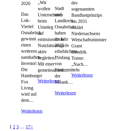
„Wir
des
2026
Stadt
wollen
sogenannten
Das
und
Unternehmen
Bandlastprinzips
Lok-
Landkreis
beim
bis 2031
Viertel
Osnabrück
Umstieg
erklärt
Osnabrück
haben
auf
Niedersachsens
gewinnt
im Jahr
emissionsfreie
Wirtschaftsminister
einen
2025 in
Nutzfahrzeuge
Grant
weiteren
erheblichem
aktiv
Hendrik
namhaften
Umfang
begleiten.“
Tonne:
Investor:
von
Mit einer
„Nach…
Die
Fördermitteln
gemeinsamen…
Weiterlesen
Hamburger
der
Weiterlesen
Fox
NBank…
Living
Weiterlesen
wird auf
dem…
Weiterlesen
1
2
3
…
17
>