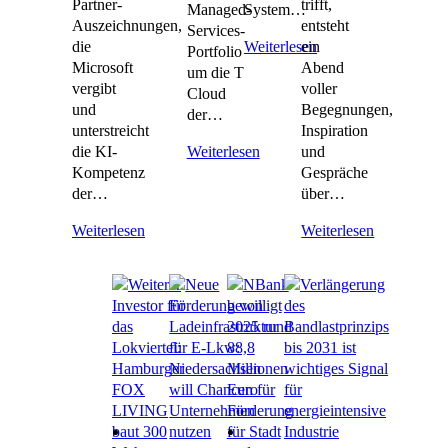
Partner-
trifft,
Managed-
System…
Auszeichnungen,
entsteht
Services-
die
ein
Weiterlesen
Portfolio
Microsoft
Abend
um die T
vergibt
voller
Cloud
und
Begegnungen,
der…
unterstreicht
Inspiration
die KI-
und
Weiterlesen
Kompetenz
Gespräche
der…
über…
Weiterlesen
Weiterlesen