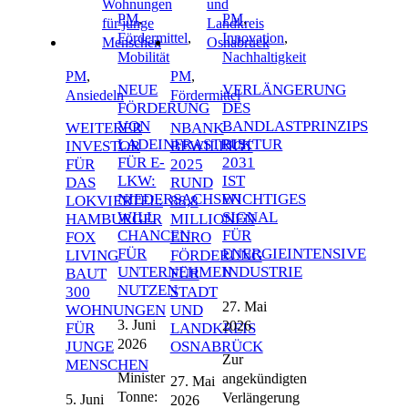
PM
,
PM
,
Fördermittel
,
Innovation
,
Mobilität
Nachhaltigkeit
PM
,
PM
,
NEUE
VERLÄNGERUNG
Ansiedeln
Fördermittel
FÖRDERUNG
DES
VON
BANDLASTPRINZIPS
WEITERER
NBANK
LADEINFRASTRUKTUR
BIS
INVESTOR
BEWILLIGT
FÜR E-
2031
FÜR
2025
LKW:
IST
DAS
RUND
NIEDERSACHSEN
WICHTIGES
LOKVIERTEL:
88,8
WILL
SIGNAL
HAMBURGER
MILLIONEN
CHANCEN
FÜR
FOX
EURO
FÜR
ENERGIEINTENSIVE
LIVING
FÖRDERUNG
UNTERNEHMEN
INDUSTRIE
BAUT
FÜR
NUTZEN
300
STADT
27. Mai
WOHNUNGEN
UND
3. Juni
2026
FÜR
LANDKREIS
2026
JUNGE
OSNABRÜCK
Zur
MENSCHEN
Minister
angekündigten
27. Mai
Tonne:
Verlängerung
5. Juni
2026