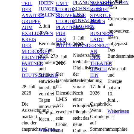
11. Juni
PLANUNGSVERFAHREN
IDEEN
TEIL
UM T
NÄCHSTE
2026
SCHNELLER
JUNGER
DER
CLOUD:
RUNDE:
UND
TALENTE
AXAITRA
SOUVERÄNE
STARTUP
Unternehmen
EINFACHER
GRUPPE
CLOUD-
BEATS
mit
2. Juli
MACHEN
ZUM
PLATTFORM
&
innovativen
2026
EXKLUSIVEN
FÜR
BUSINESS
Ideen
1. Juli
KREIS
DEN
LÄDT
Bersenbrück/Osnabrück,
aufgepasst:
2026
DER
MITTELSTAND
ERNEUT
30. Juni
Das
MICROSOFT
AN
Niedersachsen
2026. 27
Bundesminist
2. Juli
FRONTIER
DEN
treibt die
Schülerinnen
für
2026
PARTNER
THEATER
Digitalisierung
und
Wirtschaft
IN
BEACH
Der
der
Schüler
und
DEUTSCHLAND
EIN
Osnabrücker
Bauleitplanung
entwickeln
Energie
28. Juli
17. Juni
IT-
voran:
innerhalb
hat am
2026
2026
Dienstleister
Nach
von drei
10.
LMIS
einer
Tagen
Juni…
Die
Osnabrück.
AG
erfolgreichen
innovative
Auszeichnung
Wenn
Weiterlesen
erweitert
Pilotphase
Startup-
markiert
Gründergeist
sein
steht das
Ideen…
eine der
auf
Cloud-
neue
anspruchsvollsten
Sommeratmosphäre
Weiterlesen
und
Online-