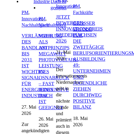
Innovation
PM
,
PM
,
Fachkräfte
JETZT
Innovation
PM
,
,
BEWERBEN:
GROSSER E
Nachhaltigkeit
Nachhaltigkeit
INNOVATIONSPREIS
RFOLG F
NIEDERSACHSEN
ÜR D
VERLÄNGERUNG
MEHR
2026
IE Z
DES
ALS
WEITÄGIGE B
BANDLASTPRINZIPS
100
21. Mai
ERUFSORIENTIERUNGSME
BIS
MEGAWATT
2026
USBILDUNG 4
2031
PHOTOVOLTAIK-
9: U
IST
LEISTUNG
Der
NTERNEHMEN U
WICHTIGES
IN
Innovationspreis
ND J
SIGNAL
OSNABRÜCK
Niedersachsen
UGENDLICHE Z
FÜR
– FAST
geht in
IEHEN D
ENERGIEINTENSIVE
JEDES
die
URCHWEG P
INDUSTRIE
DACH
OSITIVE B
nächste
IST
ILANZ
27. Mai
Runde
GEEIGNET
2026
und
18. Mai
26. Mai
prämiert
Zur
2026
2026
auch in
angekündigten
diesem