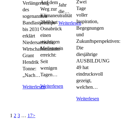
Zwei
Auf dem
Verlängerung
Jahr
Tage
Weg zur
des
die…
voller
Klimaneutralität
sogenannten
Inspiration,
2040 hat
Bandlastprinzips
Weiterlesen
Begegnungen
Osnabrück
bis 2031
und
einen
erklärt
Zukunftsperspektiven:
wichtigen
Niedersachsens
Die
Meilenstein
Wirtschaftsminister
diesjährige
erreicht:
Grant
AUSBILDUNG
Seit
Hendrik
49 hat
wenigen
Tonne:
eindrucksvoll
Tagen…
„Nach…
gezeigt,
Weiterlesen
Weiterlesen
welchen…
Weiterlesen
1
2
3
…
17
>