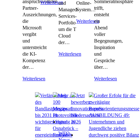
anspruchsvollsten
Sommeratmosphäre
Weiterlesen
und
Online-
Partner-
trifft,
Managed-
System…
Auszeichnungen,
entsteht
Services-
die
ein
Weiterlesen
Portfolio
Microsoft
Abend
um die T
vergibt
voller
Cloud
und
Begegnungen,
der…
unterstreicht
Inspiration
die KI-
und
Weiterlesen
Kompetenz
Gespräche
der…
über…
Weiterlesen
Weiterlesen
WFO-
News
,