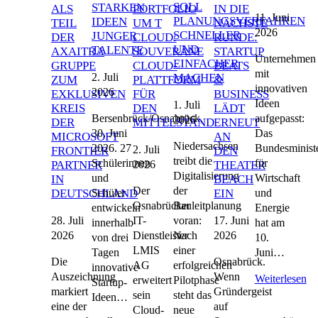
SOLL
STARKEN
ALS
PORTFOLIO
IN DIE
11. Juni
PLANUNGSVERFAHREN
IDEEN
TEIL
UM T
NÄCHSTE
2026
SCHNELLER
JUNGER
DER
CLOUD:
RUNDE:
UND
TALENTE
AXAITRA
SOUVERÄNE
STARTUP
Unternehmen
EINFACHER
GRUPPE
CLOUD-
BEATS
mit
2. Juli
MACHEN
ZUM
PLATTFORM
&
innovativen
2026
EXKLUSIVEN
FÜR
BUSINESS
Ideen
1. Juli
KREIS
DEN
LÄDT
Bersenbrück/Osnabrück,
aufgepasst:
2026
DER
MITTELSTAND
ERNEUT
30. Juni
Das
MICROSOFT
AN
Niedersachsen
2026. 27
Bundesminist
2. Juli
FRONTIER
DEN
treibt die
Schülerinnen
für
2026
PARTNER
THEATER
Digitalisierung
und
Wirtschaft
IN
BEACH
Der
der
Schüler
und
DEUTSCHLAND
EIN
Osnabrücker
Bauleitplanung
entwickeln
Energie
28. Juli
17. Juni
IT-
voran:
innerhalb
hat am
2026
2026
Dienstleister
Nach
von drei
10.
LMIS
einer
Tagen
Juni…
Die
Osnabrück.
AG
erfolgreichen
innovative
Auszeichnung
Wenn
Weiterlesen
erweitert
Pilotphase
Startup-
markiert
Gründergeist
sein
steht das
Ideen…
eine der
auf
Cloud-
neue