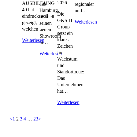
2026
AUSBILDUNG
aus
regionaler
49 hat
Hamburg,
und…
Die
eindrucksvoll
offiziell
G&S IT
Weiterlesen
gezeigt,
seinen
Group
welchen…
neuen
setzt ein
Showroom
klares
Weiterlesen
in…
Zeichen
für
Weiterlesen
Wachstum
und
Standorttreue:
Das
Unternehmen
hat…
Weiterlesen
<
1
2
3
4
…
23
>