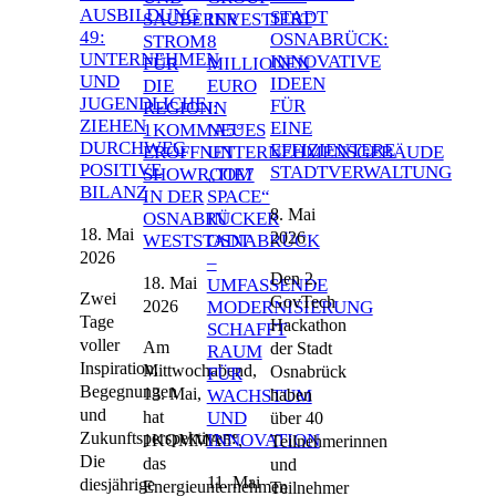
USBILDUNG 4
STADT
SAUBERER
INVESTIERT
9: U
OSNABRÜCK:
STROM
8
NTERNEHMEN U
INNOVATIVE
FÜR
MILLIONEN
ND J
IDEEN
DIE
EURO
UGENDLICHE Z
FÜR
REGION:
IN
IEHEN D
EINE
1KOMMA5°
NEUES
URCHWEG P
EFFIZIENTERE
ERÖFFNET
UNTERNEHMENSGEBÄUDE
OSITIVE B
STADTVERWALTUNG
SHOWROOM
„TIE7
ILANZ
IN DER
SPACE“
8. Mai
OSNABRÜCKER
IN
18. Mai
2026
WESTSTADT
OSNABRÜCK
2026
–
Den 2.
18. Mai
UMFASSENDE
Zwei
GovTech
2026
MODERNISIERUNG
Tage
Hackathon
SCHAFFT
voller
Am
der Stadt
RAUM
Inspiration,
Mittwochabend,
Osnabrück
FÜR
Begegnungen
13. Mai,
haben
WACHSTUM
und
hat
UND
über 40
Zukunftsperspektiven:
INNOVATION
1KOMMA5°,
Teilnehmerinnen
Die
das
und
11. Mai
diesjährige
Energieunternehmen
Teilnehmer