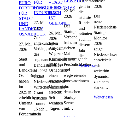
GEWÄHLT
19. Mai
Niedersachsen
FÜR
– FAST
EURO
2026
geht in
ENERGIEINTENSIVE
JEDES
FÖRDERUNG
22. Mai
die
INDUSTRIE
DACH
FÜR
Der
2026
nächste
IST
STADT
neue
27. Mai
Runde
GEEIGNET
UND
Der
Niedersächsis
2026
und
LANDKREIS
Startup-
Startup
26. Mai
prämiert
OSNABRÜCK
Verband
Zur
Monitor
2026
auch in
hat zum
angekündigten
2026
27. Mai
diesem
siebten
Auf dem
Verlängerung
zeigt:
2026
Jahr
Mal
Weg zur
des
Niedersachse
die…
herausragende
Stadt
Klimaneutralität
sogenannten
entwickelt
Persönlichkeiten
und
2040 hat
Bandlastprinzips
sich
Weiterlesen
und
Landkreis
Osnabrück
bis 2031
weiterhin
wegweisende
Osnabrück
einen
erklärt
dynamisch
Innovatorinnen
haben
wichtigen
Niedersachsens
zu einem
der
im Jahr
Meilenstein
Wirtschaftsminister
starken…
deutschen
2025 in
erreicht:
Grant
Weiterlesen
Startup-
erheblichem
Seit
Hendrik
Szene
Umfang
wenigen
Tonne:
mit…
von
Tagen…
„Nach…
Fördermitteln