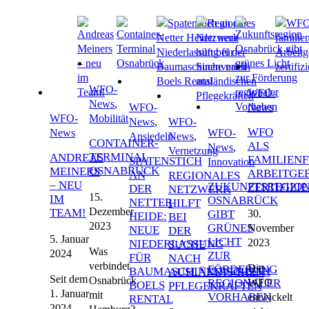
WFO-
WFO-
News
,
WFO-
News
WFO-
Mobilität
News
,
WFO-
WFO
News
WFO-
Ansiedeln
News
,
CONTAINER-
ALS
News
,
Vernetzung
TERMINAL
ANDREAS
FAMILIEN
SPATENSTICH
Innovation
OSNABRÜCK
MEINERS
ARBEITGE
AN
REGIONALES
– NEU
ZUKUNFTSREGIO
ZERTIFIZIE
DER
NETZWERK
15.
IM
OSNABRÜCK
NETTER
HILFT
Dezember
TEAM!
30.
GIBT
HEIDE:
BEI
2023
GRÜNES
November
NEUE
DER
5. Januar
LICHT
2023
NIEDERLASSUNG
SUCHE
Was
2024
ZUR
FÜR
NACH
verbindet
Die
FÖRDERUNG
BAUMASCHINENVERLEIH
AUSLÄNDISCHEN
Seit dem
Osnabrück
WFO
REGIONALER
BOELS
PFLEGEKRÄFTEN
1. Januar
mit
VORHABEN
entwickelt
RENTAL
2024