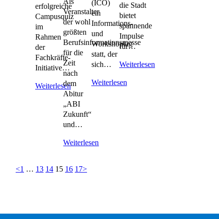
Als
(ICO)
die Stadt
erfolgreiche
Veranstalter
ein
bietet
Campusquiz
der wohl
Informations-
spannende
im
größten
und
Impulse
Rahmen
Berufsinformationsmesse
Workshoptag
für…
der
für die
statt, der
Fachkräfte-
Zeit
sich…
Weiterlesen
Initiative…
nach
Weiterlesen
dem
Weiterlesen
Abitur
„ABI
Zukunft“
und…
Weiterlesen
<
1
…
13
14
15
16
17
>