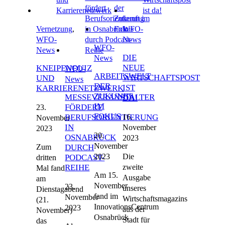
Vernetzung
,
WFO-
WFO-
News
WFO-
News
DIE
News
NEUE
KNEIPENQUIZ
WFO-
ARBEITSWELT
WIRTSCHAFTSPOST
UND
News
DER
IST
KARRIERENETZWERK
ZUKUNFT
MESSEVERANSTALTER
DA!
IM
FÖRDERT
23.
FOKUS
16.
BERUFSORIENTIERUNG
November
IN
November
2023
20.
OSNABRÜCK
2023
November
Zum
DURCH
2023
Die
PODCAST-
dritten
zweite
REIHE
Mal fand
Am 15.
Ausgabe
am
November
23.
unseres
Dienstagabend
fand im
November
Wirtschaftsmagazins
(21.
InnovationsCentrum
2023
aus der
November)
Osnabrück
Stadt für
das