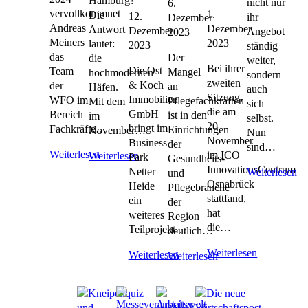
Hamburg?
nicht nur
6.
vervollkommnet
1.
Die
12.
ihr
Dezember
Andreas
Dezember
Antwort
Dezember
Angebot
2023
Meiners
2023
lautet:
2023
ständig
das
Der
die
weiter,
Bei ihrer
Die Ost
Team
Mangel
hochmodernen
sondern
zweiten
& Koch
der
an
Häfen.
auch
Sitzung,
Immobilien
WFO im
Pflegefachkräften
Mit dem
sich
die am
GmbH
Bereich
ist in den
im
selbst.
20.
bringt im
Fachkräfte…
Einrichtungen
November…
Nun
November
Business
der
sind…
Weiterlesen
im ICO
Weiterlesen
Park
Gesundheits-
InnovationsCentrum
Netter
Weiterlesen
und
Osnabrück
Heide
Pflegebranche
stattfand,
ein
der
hat
weiteres
Region
die…
Teilprojekt…
deutlich…
Weiterlesen
Weiterlesen
Weiterlesen