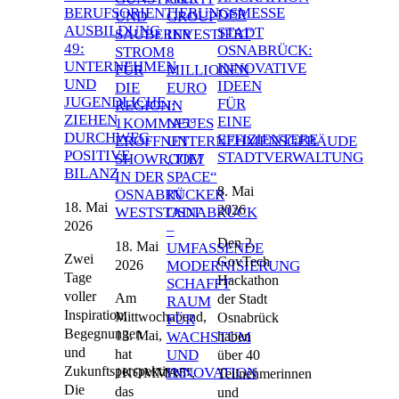
ERUFSORIENTIERUNGSMESSE A
DER
UND
GROUP
USBILDUNG 4
STADT
SAUBERER
INVESTIERT
9: U
OSNABRÜCK:
STROM
8
NTERNEHMEN U
INNOVATIVE
FÜR
MILLIONEN
ND J
IDEEN
DIE
EURO
UGENDLICHE Z
FÜR
REGION:
IN
IEHEN D
EINE
1KOMMA5°
NEUES
URCHWEG P
EFFIZIENTERE
ERÖFFNET
UNTERNEHMENSGEBÄUDE
OSITIVE B
STADTVERWALTUNG
SHOWROOM
„TIE7
ILANZ
IN DER
SPACE“
8. Mai
OSNABRÜCKER
IN
18. Mai
2026
WESTSTADT
OSNABRÜCK
2026
–
Den 2.
18. Mai
UMFASSENDE
Zwei
GovTech
2026
MODERNISIERUNG
Tage
Hackathon
SCHAFFT
voller
Am
der Stadt
RAUM
Inspiration,
Mittwochabend,
Osnabrück
FÜR
Begegnungen
13. Mai,
haben
WACHSTUM
und
hat
UND
über 40
Zukunftsperspektiven:
INNOVATION
1KOMMA5°,
Teilnehmerinnen
Die
das
und