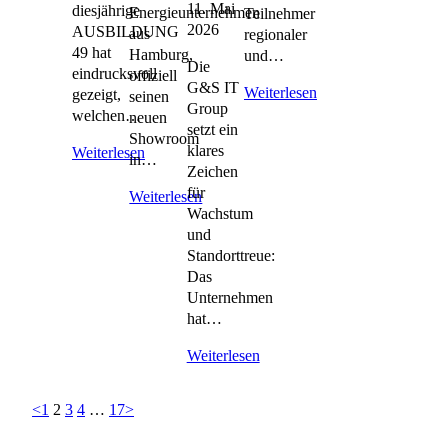
11. Mai
diesjährige
Energieunternehmen
Teilnehmer
2026
AUSBILDUNG
aus
regionaler
49 hat
Hamburg,
und…
Die
eindrucksvoll
offiziell
G&S IT
Weiterlesen
gezeigt,
seinen
Group
welchen…
neuen
setzt ein
Showroom
klares
Weiterlesen
in…
Zeichen
für
Weiterlesen
Wachstum
und
Standorttreue:
Das
Unternehmen
hat…
Weiterlesen
<
1
2
3
4
…
17
>