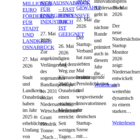
Innovationspreis
2026“
SIGNAL
OSNABRÜCK
MILLIONEN
GEWÄHLT
19. Mai
Niedersachsen
FÜR
– FAST
EURO
2026
geht in
ENERGIEINTENSIVE
JEDES
FÖRDERUNG
22. Mai
die
INDUSTRIE
DACH
FÜR
Der
2026
nächste
IST
STADT
neue
27. Mai
Runde
GEEIGNET
UND
Der
Niedersächsis
2026
und
LANDKREIS
Startup-
Startup
26. Mai
prämiert
OSNABRÜCK
Verband
Zur
Monitor
2026
auch in
hat zum
angekündigten
2026
27. Mai
diesem
siebten
Auf dem
Verlängerung
zeigt:
2026
Jahr
Mal
Weg zur
des
Niedersachse
die…
herausragende
Stadt
Klimaneutralität
sogenannten
entwickelt
Persönlichkeiten
und
2040 hat
Bandlastprinzips
sich
Weiterlesen
und
Landkreis
Osnabrück
bis 2031
weiterhin
wegweisende
Osnabrück
einen
erklärt
dynamisch
Innovatorinnen
haben
wichtigen
Niedersachsens
zu einem
der
im Jahr
Meilenstein
Wirtschaftsminister
starken…
deutschen
2025 in
erreicht:
Grant
Weiterlesen
Startup-
erheblichem
Seit
Hendrik
Szene
Umfang
wenigen
Tonne:
mit…
von
Tagen…
„Nach…