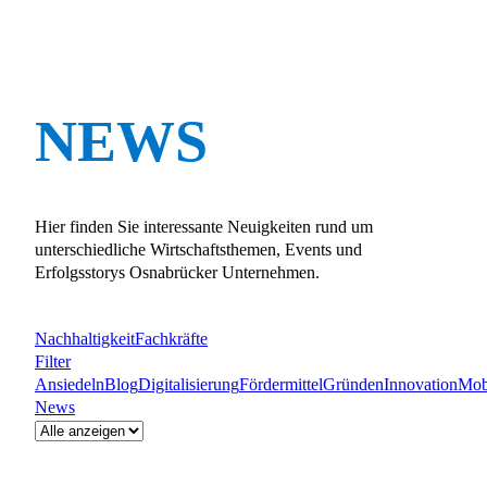
NEWS
Hier finden Sie interessante Neuigkeiten rund um
unterschiedliche Wirtschaftsthemen, Events und
Erfolgsstorys Osnabrücker Unternehmen.
Nachhaltigkeit
Fachkräfte
Filter
Ansiedeln
Blog
Digitalisierung
Fördermittel
Gründen
Innovation
Mobi
News