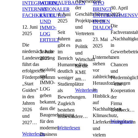
Anwesenheit
AUFBAUEN
INTEGRATION
WURDE
WFO
der
30. April
INTERNATIONALER
AN
BRINGT
Geschäftsführung,
4. Juni
2025
FACHKRÄFTE
EVOLUTIQ
UNTERNEHMENSV
Projektpartnern
2025
UND
IN DEN
Die
12. Juni
und
IMMO-
DIALOG
Seit
Fachveranstal
2025
Vertretern
LOG
Jahren
„Nachhaltigke
23. Mai
ERTEILT
aus
Die
gibt es
in
2025
Politik
niedersächsische
5. Juni
im
Gewerbebetri
und
Unternehmen
Landesregierung
2025
Bereich
–
Wirtschaft
stehen
führt das
Humanmedizin
Chancen
hat die
evolutiq
vor
erfolgreiche
deutlich
und
KME
und
zahlreichen
Förderprogramm
weniger
Fördermöglic
am…
IMMO-
Herausforderungen
„Start
Studienplätze
– eine
LOG
in
Guides“
Weiterlesen
als
Kooperation
geben
Hinblick
in den
Bewerbungen.
der
bekannt,
auf
Jahren
Zugleich
Firma
dass die
Nachhaltigkeit,
2026
bestehen
Goldbeck…
Baugenehmigung
Klimaschutz,
und
insbesondere…
für den
Weiterlesen
Lieferkettenregularien
2027…
modernen
Weiterlesen
und
Weiterlesen
Business
vielem