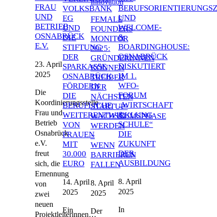
Innovation
FRAU
BERUFSORIENTIERUNGS
VOLKSBANK
UND
UND
EG
FEMALE
BETRIEB
WELCOME-
UND
FOUNDERS
OSNABRÜCK
&
DIE
MONITOR
E.V.
BOARDINGHOUSE:
STIFTUNG
2025:
OSNABRÜCK
DER
GRÜNDERINNEN
23. April
DISKUTIERT
SPARKASSE
KÖNNEN
2025
IM 1.
OSNABRÜCK
TREIBER
WFO-
FÖRDERN
DER
Die
FORUM
DIE
NÄCHSTEN
Koordinierungsstelle
„WIRTSCHAFT
BERUFLICHE
STARTUP-
Frau und
&
WEITERENTWICKLUNG
WACHSTUMSPHASE
Betrieb
SCHULE“
VON
WERDEN
Osnabrück
DIE
FRAUEN
–
e.V.
ZUKUNFT
MIT
WENN
DER
freut
30.000
BARRIEREN
AUSBILDUNG
EURO
sich, die
FALLEN
Ernennung
8. April
14. April
8. April
von
2025
2025
2025
zwei
neuen
In
Ein
Der
Projektleiterinnen…