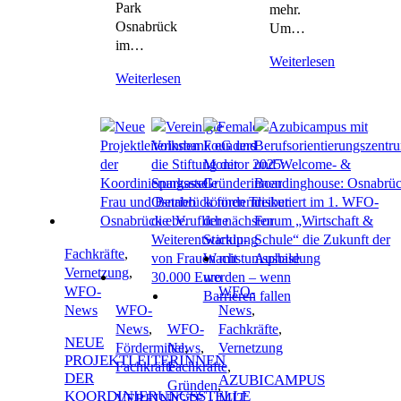
Park
mehr.
Osnabrück
Um…
im…
Weiterlesen
Weiterlesen
Fachkräfte
,
Vernetzung
,
WFO-
WFO-
News
WFO-
News
,
News
,
WFO-
Fachkräfte
,
NEUE
Fördermittel
News
,
,
Vernetzung
PROJEKTLEITERINNEN
Fachkräfte
Fachkräfte
,
DER
AZUBICAMPUS
Gründen
,
KOORDINIERUNGSSTELLE
MIT
VEREINIGTE