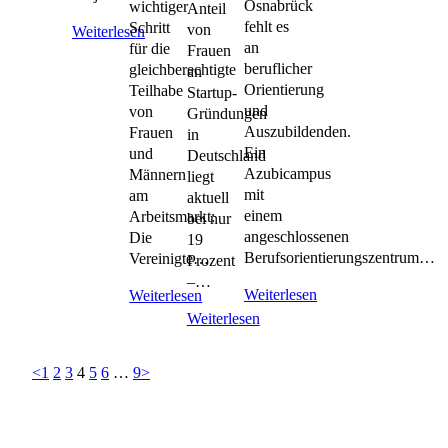
Osnabrück
wichtiger
Anteil
fehlt es
Schritt
von
Weiterlesen
an
für die
Frauen
beruflicher
gleichberechtigte
an
Orientierung
Teilhabe
Startup-
und
von
Gründungen
Auszubildenden.
Frauen
in
Ein
und
Deutschland
Azubicampus
Männern
liegt
mit
am
aktuell
einem
Arbeitsmarkt:
bei nur
angeschlossenen
Die
19
Berufsorientierungszentrum…
Vereinigte…
Prozent
–…
Weiterlesen
Weiterlesen
Weiterlesen
<
1
2
3
4
5
6
…
9
>